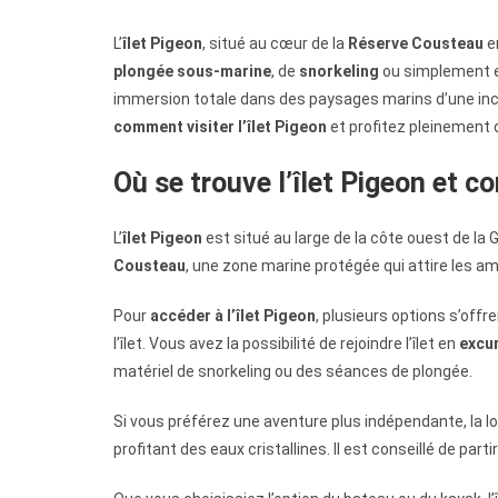
L’
îlet Pigeon
, situé au cœur de la
Réserve Cousteau
e
plongée sous-marine
, de
snorkeling
ou simplement en
immersion totale dans des paysages marins d’une incroy
comment visiter l’îlet Pigeon
et profitez pleinement de
Où se trouve l’îlet Pigeon et 
L’
îlet Pigeon
est situé au large de la côte ouest de l
Cousteau
, une zone marine protégée qui attire les a
Pour
accéder à l’îlet Pigeon
, plusieurs options s’off
l’îlet. Vous avez la possibilité de rejoindre l’îlet en
excu
matériel de snorkeling ou des séances de plongée.
Si vous préférez une aventure plus indépendante, la l
profitant des eaux cristallines. Il est conseillé de parti