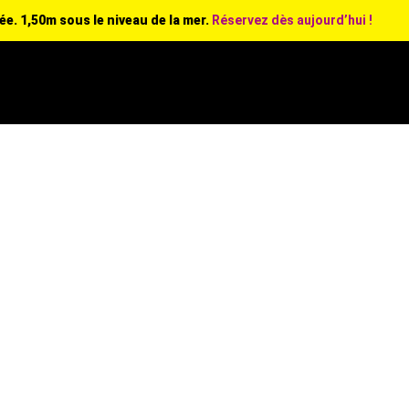
e. 1,50m sous le niveau de la mer.
Réservez dès aujourd’hui !
raires et tarifs
Reservation
A propos
Office