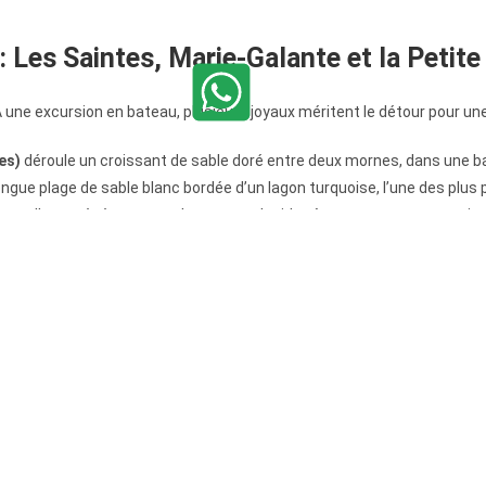
: Les Saintes, Marie-Galante et la Petite
. À une excursion en bateau, plusieurs joyaux méritent le détour pour u
tes)
déroule un croissant de sable doré entre deux mornes, dans une ba
ongue plage de sable blanc bordée d’un lagon turquoise, l’une des plus 
turelle protégée, avec un lagon translucide où nagent tortues et raie
isir selon votre envie ?
 lagons de Bois Jolan, de la Caravelle ou de la Feuillère.
n Malendure et la réserve Cousteau, le meilleur spot de l’archipel, ac
te des Châteaux ou la plage de la Perle.
re ou les eaux de Malendure, où
observer les tortues
marines est fréqu