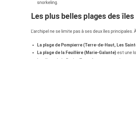
snorkeling.
Les plus belles plages des îles 
L’archipel ne se limite pas à ses deux îles principales
La plage de Pompierre (Terre-de-Haut, Les Sain
La plage de la Feuillère (Marie-Galante)
est une l
Les îlets de la Petite Terre
forment une réserve na
encadrée.
Quelle plage de Guadeloupe cho
Pour une baignade en famille en eaux calmes :
les
Pour le snorkeling et la vie sous-marine :
directio
bateau à fond de verre
.
Pour les paysages sauvages :
Grande Anse, la Poin
Pour une journée nature et tortues :
la Petite Ter