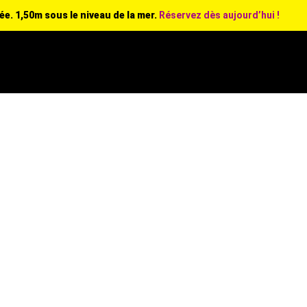
e. 1,50m sous le niveau de la mer.
Réservez dès aujourd’hui !
raires et tarifs
Reservation
A propos
Office