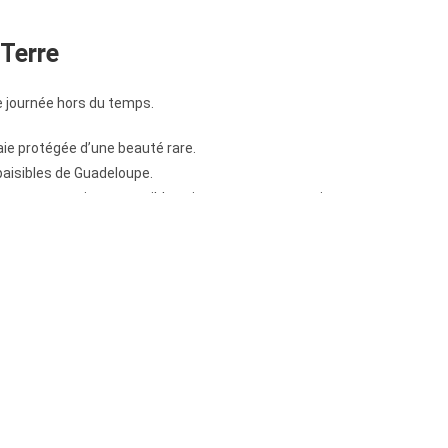
 Terre
ne journée hors du temps.
ie protégée d’une beauté rare.
paisibles de Guadeloupe.
s : un sanctuaire accessible uniquement en excursion
cessible à tous, même aux non-nageurs, à bord d’un
ent.