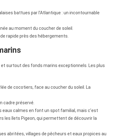
laises battues par l’Atlantique : un incontournable
urnée au moment du coucher de soleil.
gnade rapide près des hébergements.
 marins
, et surtout des fonds marins exceptionnels. Les plus
lée de cocotiers, face au coucher du soleil. La
n cadre préservé.
s eaux calmes en font un spot familial, mais c’est
s les îlets Pigeon, qui permettent de découvrir la
ues abritées, villages de pêcheurs et eaux propices au