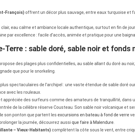
int-François)
offrent un décor plus sauvage, entre eaux turquoise et fa
 clair, eau calme et ambiance locale authentique, surtout en fin de jo
aine par excellence : facile d’accès, animée et pratique pour une bai
-Terre : sable doré, sable noir et fonds
opose des plages plus confidentielles, au sable allant du doré au noir
gnade que pour le snorkeling.
 plus spectaculaires de l’archipel : une vaste étendue de sable doré our
ce avec les rouleaux.
et appréciée des surfeurs comme des amateurs de tranquillité, dans u
’entrée de la célèbre réserve Cousteau. Son sable noir volcanique et se
 de son ponton que partent les
excursions en bateau à fond de verre
ver
rolonger la journée, découvrez aussi
que faire à Malendure
.
uillante – Vieux-Habitants)
complètent la côte sous le vent, entre criq