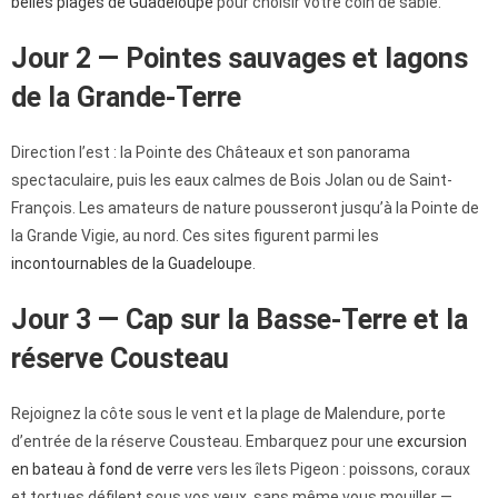
belles plages de Guadeloupe
pour choisir votre coin de sable.
Jour 2 — Pointes sauvages et lagons
de la Grande-Terre
Direction l’est : la Pointe des Châteaux et son panorama
spectaculaire, puis les eaux calmes de Bois Jolan ou de Saint-
François. Les amateurs de nature pousseront jusqu’à la Pointe de
la Grande Vigie, au nord. Ces sites figurent parmi les
incontournables de la Guadeloupe
.
Jour 3 — Cap sur la Basse-Terre et la
réserve Cousteau
Rejoignez la côte sous le vent et la plage de Malendure, porte
d’entrée de la réserve Cousteau. Embarquez pour une
excursion
en bateau à fond de verre
vers les îlets Pigeon : poissons, coraux
et tortues défilent sous vos yeux, sans même vous mouiller —